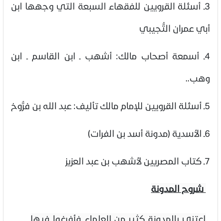
3ـ
أسئلة القرويين للفقهاء السبعة التي وجهها ابن
أبي عمران التُّجيبي
4ـ
أسمعة أصحاب مالك: أشهب ـ ابن القاسم ـ ابن
وهب..
5ـ
أسئلة القرويين للإمام مالك تأليف: عبد الله بن فرُّوخ
6ـ
الأسدية (مدونة أسد بن الفرات)
7ـ
كتاب المصريين لأشهب بن عبد العزيز
شروح المدونة
اعتنى بالمدونة كثير من العلماء فأفرغوا فيها