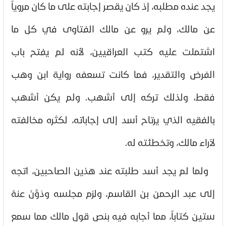
يجد عنده مطلبه، إذ كان يقصر إجابته على ما كان مروياً
عن مالك، ولم يرو عن مالك الفتاوى في كل ما
اشتملت عليه كتب العراقيين، لأنه لم يفتح باب
الفرض والتقدير، فما كانت تسعفه رواية ابن وهب
فقط، ولذلك تركه إلى أشهب. ولم يكن أشهب
بالفقيه الذي يرتاح أسد إلى إجاباته، لكثره مخالفته
لآراء مالك، وتخطئته له
.
ولما لم يجد أسد طلبته عند هذين الصاحبين، اتجه
إلى عبد الرحمن بن القاسم، ولزم مجلسه ودَوَّنَ عنهُ
ستين كتاباً، مما أجابه فيه بنص قول مالك مما سمع