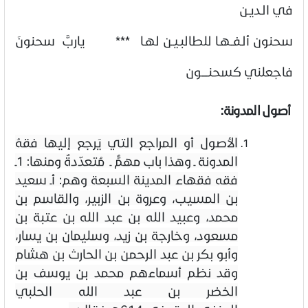
في الـديـن
سحنون ألـفــهـا للطالبـيـن لهـا *** ياربَّ سحنونَ
فاجعلني كسحنـــــون
أصول المدونة:
الأصول أو المراجع التي يَرجع إليها فقهُ
المدونة ـ وهذا باب مهمٌّ ـ مُتعدّدةٌ ومنها
: 1ـ
فقه فقهاء المدينة السبعة وهم: أـ سعيد
بن المسيب، وعروة بن الزبير، والقاسم بن
محمد، وعبيد الله بن عبد الله بن عتبة بن
مسعود، وخارجة بن زيد، وسليمان بن يسار،
وأبو بكر بن عبد الرحمن بن الحارث بن هشام
وقد نظم أسماءهم محمد بن يوسف بن
الخضر بن عبد الله الحلبي