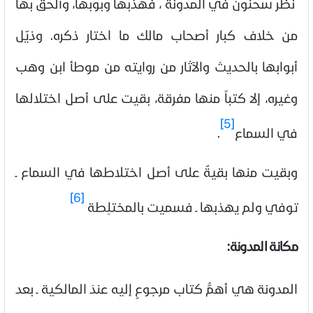
نظر سحنون في المدونة ، فهذبها وبوبها، وألحق بها
من خلاف كبار أصحاب مالك ما اختار ذكره. وذيّل
أبوابها بالحديث والآثار من روايته من موطأ ابن وهب
وغيره، إلا كتباً منها مفرقة، بقيت على أصل اختلالها
[5]
في السماع
.
وبقيت منها بقيةٌ على أصل اختلاطها في السماع ـ
[6]
توفي ولم يهذبها ـ فسميت بالمختلِطة
مكانة المدونة:
المدونة هي أهمُّ كتاب مرجوعٍ إليه عندَ المالكية ـ بعد