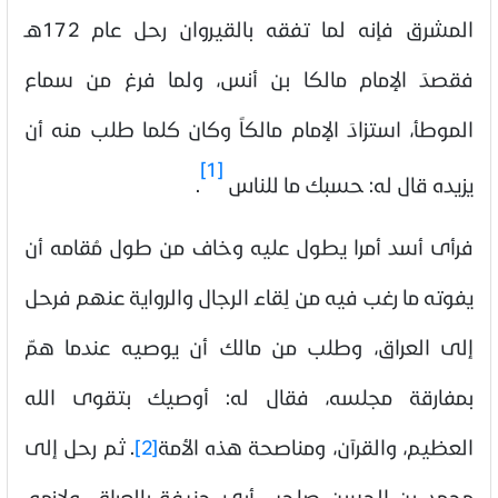
المشرق فإنه لما تفقه بالقيروان رحل عام 172هـ
فقصدَ الإمام مالكا بن أنس، ولما فرغ من سماع
الموطأ، استزادَ الإمام مالكاً وكان كلما طلب منه أن
[1]
يزيده قال له: حسبك ما للناس
.
فرأى أسد أمرا يطول عليه وخاف من طول مُقامه أن
يفوته ما رغب فيه من لِقاء الرجال والرواية عنهم فرحل
إلى العراق، وطلب من مالك أن يوصيه عندما همّ
بمفارقة مجلسه، فقال له: أوصيك بتقوى الله
العظيم، والقرآن، ومناصحة هذه الأمة
[2]
. ثم رحل إلى
محمد بن الحسن صاحب أبي حنيفة بالعراق، ولازمه،