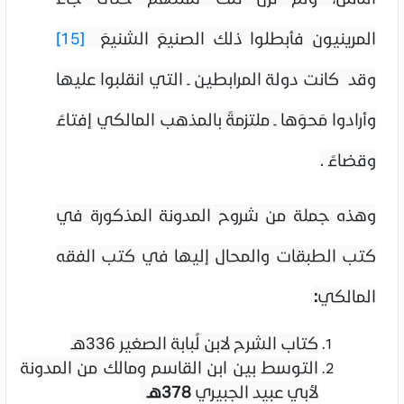
المرينيون فأبطلوا ذلك الصنيعَ الشنيعَ
[15]
وقد كانت دولة المرابطين ـ التي انقلبوا عليها
وأرادوا مَحوَها ـ ملتزمةً بالمذهب المالكي إفتاءً
وقضاءً .
وهذه جملة من شروح المدونة المذكورة في
كتب الطبقات والمحال إليها في كتب الفقه
المالكي
:
كتاب الشرح لابن لُبابة الصغير
336هـ
التوسط بين ابن القاسم ومالك من المدونة
لأبي عبيد الجبيري
378هـ