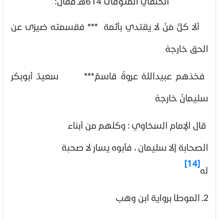
الحنفي المتوفى
614هـ فقال:
ألا كلُّ مَنْ لا يقتدي بأئمة *** فقسمته ضيزى عن
الحق خارجهْ
فخذهم عبيداللهُ عروةُ قاسمٌ*** سعيدٌ أبوبكر
سليمانُ خارجهْ
قال الإمام السخاوي : وكلهم من أبناء
الصحابة إلا سليمان ، فأبوه يسار لا صحبة
[14]
له
2ـ
الموطا برواية ابن وهب