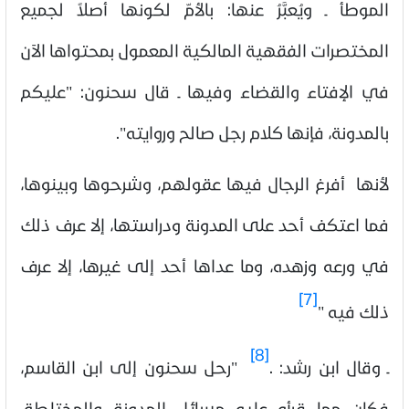
الموطأ ـ ويُعبَّرُ عنها: بالأمّ لكونها أصلاً لجميع
المختصرات الفقهية المالكية المعمول بمحتواها الآن
في الإفتاء والقضاء وفيها ـ قال سحنون: "عليكم
بالمدونة، فإنها كلام رجل صالح وروايته".
لأنها أفرغ الرجال فيها عقولهم، وشرحوها وبينوها،
فما اعتكف أحد على المدونة ودراستها، إلا عرف ذلك
في ورعه وزهده، وما عداها أحد إلى غيرها، إلا عرف
[7]
ذلك فيه
"
[8]
ـ
وقال ابن رشد:
.
"رحل سحنون إلى ابن القاسم،
فكان مما قرأه عليه مسائل المدونة والمختلطة،