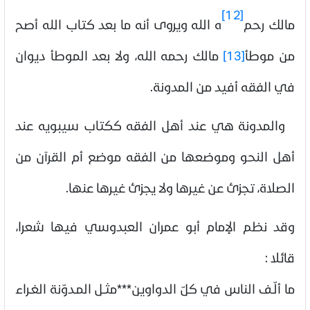
[12]
مالك رحم
ه الله ويروى أنه ما بعد كتاب الله أصح
من موطأ
[13]
مالك رحمه الله، ولا بعد الموطأ ديوان
في الفقه أفيد من المدونة.
والمدونة هي عند أهل الفقه ككتاب سيبويه عند
أهل النحو وموضعها من الفقه موضع أم القرآن من
الصلاة، تجزئ عن غيرها ولا يجزئ غيرها عنها
.
وقد نظم الإمام أبو عمران العبدوسي فيها شعرا،
قائلا
:
ما ألّـف الناس في كلّ الدواوين***مثـل المـدوّنة الغـراء