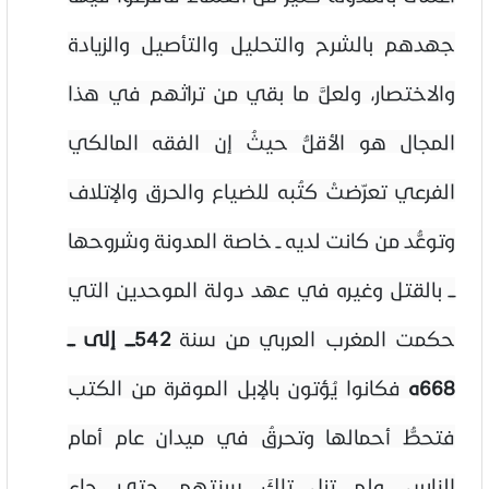
جهدهم بالشرح والتحليل والتأصيل والزيادة
والاختصار، ولعلَّ ما بقي من تراثهم في هذا
المجال هو الأقلُّ حيثُ إن الفقه المالكي
الفرعي تعرّضتْ كتُبه للضياع والحرق والإتلاف
وتوعُّد من كانت لديه ــ خاصة المدونة وشروحها
ـــ بالقتل وغيره في عهد دولة الموحدين التي
حكمت المغرب العربي من سنة
542ــــ إلى ـــ
668ه
فكانوا يُؤتون بالإبل الموقرة من الكتب
فتحطُّ أحمالها وتحرقُ في ميدان عام أمام
الناس، ولم تزل تلكَ سنتهم حتى جاء