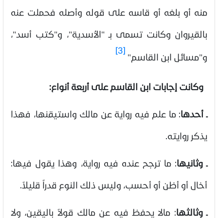
منه أو بلغه أو قاسه على قوله وأصله فحملت عنه
بالقيروان وكانت تسمى بـ "الأسدية"، و"كتب أسد"،
[3]
و"مسائل ابن القاسم
"
وكانت إجابات ابن القاسم على أربعة أنواع:
ـ أحدها
:
ما علم فيه رواية عن مالك واستيقنها، فهذا
يذكر روايته
.
ـ وثانيها
:
ما ترجح عنده فيه رواية، وهذا يقول فيها:
أخال أو أظن أو أحسب، وليس ذلك النوع قدراً قليلاً
.
ـ وثالثها
:
مالا يحفظ فيه عن مالك قولاً باليقين، ولا