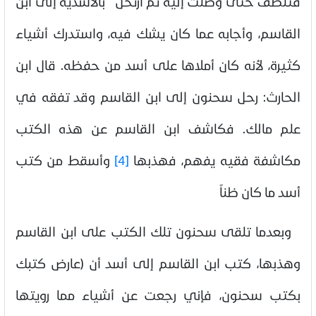
فتلطف حتى وصلت إليه ثم ارتحل بالأسدية إلى ابن
القاسم، وأجابه عما كان يشك فيه، واستدرك أشياء
كثيرة، لأنه كان أملاها على أسد من حفظه. قال ابن
الحارث: رحل سحنون إلى ابن القاسم وقد تفقه في
علم مالك. فكاشف ابن القاسم عن هذه الكتب
مكاشفة فقيه يفهم، فهذبها
[4]
وأسقط من كتب
أسد ما كان ظناً
وبعدما تلقى سحنون تلك الكتب على ابن القاسم
وهذبها، كتب ابن القاسم إلى أسد أن (عارض كتبك
بكتب سحنون، فإني رجعت عن أشياء مما رويتها