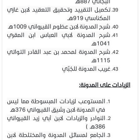
البجائي
887هـ
تكميل التقييد وتحقيق التعقيد لابن غازي
المكناسي
919هــ
شرح المدونة لابن عظوم القيرواني
1009هـ
شرح المدونة لابي العباس ابن المقري
1041هـ
شرح المدونة لمحمد بن عبد القادر التواتي
1115هـ
غريب المدونة للجُبِّيِ
الزيادات على المدونة:
المستوعب لزيادات المبسوطة مما ليس
في المدونة لابن رشيق القيرواني
376هـ
النوادر والزيادات لابن أبي زيد القيرواني
386هـ
(
الجامع لمسائل المدونة والمختلطة لابن