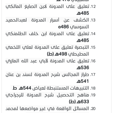
تعليق على المدونة لابن الصايغ المالكي
485هـ
الكشف عن أسرار المدونة لعبدالحميد
السوسي
486ه
تعليق على المدونة ابن خلف الطلمنكي
485هـ
التبصرة تعليق على المدونة لعلي اللخمي
المطيطي
498هـ (ط)
تعليق على المدونة لأبي عبد الله المازري
536هـ
طراز المجالس شرح المدونة لسند بن عنان
541هـ
التنبيهات المستنبطة لعياض
544هـ ط
مناهج التحصيل شرح المدونة للرجراجي
633هـ (ط)
المسائل الواقعة في غير مواضعها لمحمد