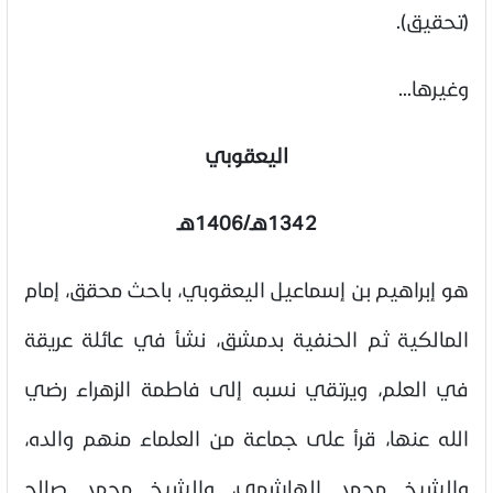
(تحقيق).
وغيرها...
اليعقوبي
1342هـ/1406هـ
هو إبراهيم بن إسماعيل اليعقوبي، باحث محقق، إمام
المالكية ثم الحنفية بدمشق، نشأ في عائلة عريقة
في العلم، ويرتقي نسبه إلى فاطمة الزهراء رضي
الله عنها، قرأ على جماعة من العلماء منهم والده،
والشيخ محمد الهاشمي، والشيخ محمد صالح