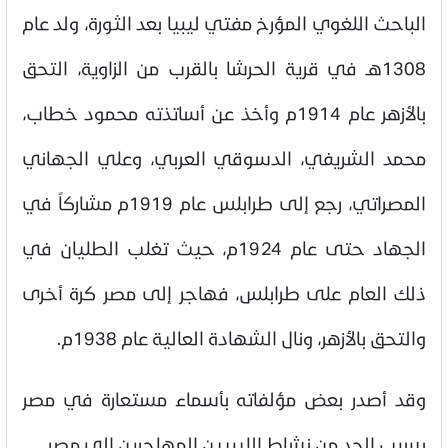
الباحث اللغوي المؤرخ مفتي ليبيا بعد الثورة، ولد عام
1308هـ في قرية الحرشا بالقرب من الزاوية، التحق
بالأزهر عام 1914م وأخذ عن أساتذته محمود خطاب،
محمد الشريفي، الدسوقي العربي، وعلي الجهاني
المصراتي، رجع إلى طرابلس عام 1919م مشاركاً في
الجهاد حتى عام 1924م، حيث تغلب الطليان في
ذلك العام على طرابلس، فهاجر إلى مصر كرة أخرى
والتحق بالأزهر، ونال الشهادة العالية عام 1938م.
وقد أصدر بعض مؤلفاته بأسماء مستعارة في مصر
بسبب الحد من نشاط الليبيين المهاجرين إلى مصر.