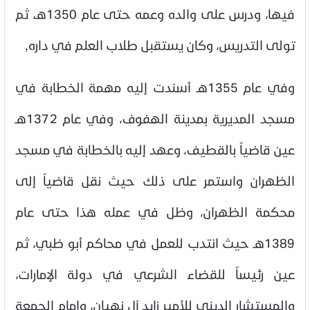
فيها، ودرس على والده وعمه حتى عام 1350هـ، ثم
تولى التدريس، وكان يستقبل طلاب العلم في داره,
وفي عام 1355هـ أسندت إليه مهمة الخطابة في
مسجد المديرية بمدينة الهفوف، وفي عام 1372هـ
عين قاضياً بالقطيف، وعهد إليه بالخطابة في مسجد
الظهران واستمر على ذلك حيث نقل قاضياً إلى
محكمة الظهران، وظل في عمله هذا حتى عام
1389هـ حيث انتدب للعمل في محاكم أبو ظبي، ثم
عين رئيساً للقضاء الشرعي في دولة الإمارات،
والمستشار الديني للأمير زايد آل نهيان، وإمام الجمعة