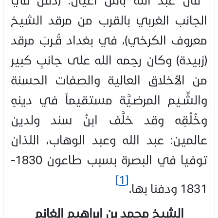
الجانب الغربي بالقرب من مرقد الشيخ
معروف الكرخي)، في بغداد قُـربَ مرقد
(زبيدة) وكان رحِمه الله على جانبٍ كبير
من الأخلاق العالية والصفات الحسنة
والشِّـيم المرضـيَّة مستقيماً في دينهِ
وخُلُقِه وقد خلَّف ابنُ سند ولدين
عالمين: عبد الله وعبد الوهاب، اللذان
توفيا في البصرة بسبب طاعون 1830-
[1]
1831 ودفنا بها.
الشيخ محمد بن إبراهيم الغانم