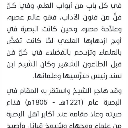
في كل بابٍ من أبواب العلم، وفي كـلِّ
فنٍّ من فنون الآداب، فهو عالم عصره،
وعلاَّمة مصره، وحين كانت البصرة في
أوج ازدهارها العلمي لمَّا كانت تغصُّ
بالعلماء وتزدحم بالفضلاء في كلِّ فن
قبل الطاعون الشهير وكان الشيخ ابن
سند رئيس مدرِّسيها وعلمائها.
وقد هاجر الشيخ واستقر به المقام في
البصرة عام (1221هـ - 1805م) فذاع
صيته وعلا مقامه عند أكابر أهل البصرة
من علماء ووجهاء وشيوخ قبائل وأصبح