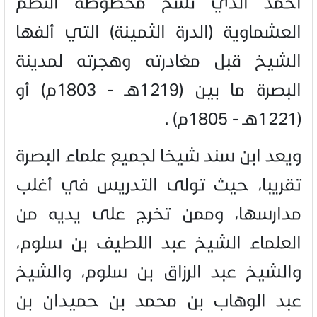
أحمد الذي نسخ مخطوطه النظم
العشماوية (الدرة الثمينة) التي ألفها
الشيخ قبل مغادرته وهجرته لمدينة
البصرة ما بين (1219هـ - 1803م) أو
(1221هـ - 1805م) .
ويعد ابن سند شيخا لجميع علماء البصرة
تقريبا، حيث تولى التدريس في أغلب
مدارسها، وممن تخرج على يديه من
العلماء الشيخ عبد اللطيف بن سلوم،
والشيخ عبد الرزاق بن سلوم، والشيخ
عبد الوهاب بن محمد بن حميدان بن