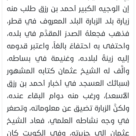
إن الوجيه الكبير أحمد بن رزق طلب منه
زيارة بلد الزبارة البلد المعروف في قطر،
فذهب فجعلهُ الصدرَ المقدَّم في بلده،
واحتفى به احتفاءً بالغاً، واعتبر قدومه
إليه زينةً لبلاده، وغنيمة في بساطه،
وألَّف له الشيخ عثمان كتابه المشهور
(سبائك العسجد في أخبار أحمد بن رزق
الأسعد)، ورغب منه دوام البقاء عنده،
ولكنَّ الزبارة تضيق عن معلوماته، وتصغر
في وجه نشاطه العلمي، فعاد الشيخ
عثمان الي جزيرته، وفي الكويت كان