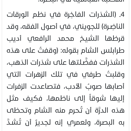
4ـ (الشذرات الفاخِرة في نظم الورقات
الناضِـرة) للجويني، في أصول الفقه، وقد
قرظها الشيخ محمد الرافعي أديب
طرابلس الشام بقوله: (وقفتُ على هذه
الشذرات ففضَّـلتها على شذرات الذهب،
وقلبتُ طرفي في تلك الزهرات التي
أصابها صوبُ الأدب، فتصاعدت الزفرات
إليها شوقاً إلى ناظمها، فكيف مثل
هذه الدرَّة أن تُحرم منه الشام وتحظى
به البصرة، ولعمري إنه لجديرٌ أن تُشـدَّ