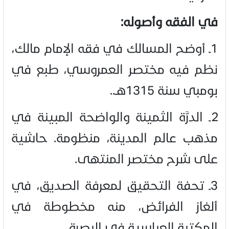
في الفقه وأصوله:
1ـ أوضح المسالك في فقه الإمام مالك،
نظم فيه مختصر العمروسي، طبع في
بومبي سنة 1315هـ.
.
2ـ الدرَّة الثمينة والواضحة المبينة في
مذهب عالم المدينة، منظومة. حاشية
على شرح مختصر المنتهى.
3ـ تحفة التحقيق لمعرفة الصديق، في
ألغاز الفرائض، منه مخطوطة في
المكتبة العباسية في البصرة.