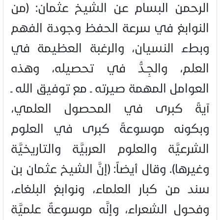
الرحمن البسام عن الشيخ عثمان: (من
النوابغ في سرعة الحفظ وجودة الفهم
وبطء النسيان، والرغبة العظيمة في
العلم، والجِـدُّ في تحصيله، وهذه
العوامل المهمة صيرته ـ مع توفيق الله ـ
آيةً كبرى في المحصول العلمي،
وبكونه موسوعةً كبرى في العلوم
الشرعيَّة والعلوم العربيَّة والتاريخيَّة
وغيرها). وقال أيضاً: (إنَّ الشيخ عثمان بن
سند من كبار العلماء، ونوابغ البلغاء،
وفحول الشعراء، وإنَّه موسوعةٌ علميَّة