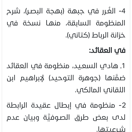
4- الغُـرر في جبهة (بهجة البصـر)، شرح
المنظومة السابقة، منهـا نسخة في
خزانة الرباط (كتاني).
في العقائد:
1ـ هادي السعـيد، منظومة في العقائد
ضمَّنها (جوهرة التوحيد) لإبراهيم ابن
اللقاني المالكي
.
2- منظومة في إبطال عقيدة الرابطة
لدى بعض طرق الصـوفيَّة وبيان عدم
شـرعيتها.