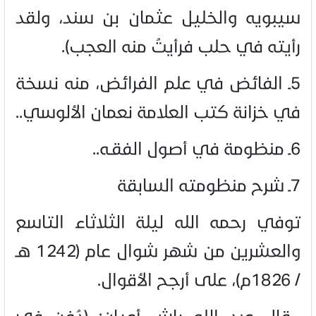
سيبويه والخليل عثمان بن سند، ولقد
رأيته في حلب فرأيتُ منه العجب).
5ـ الفائض في علم الفرائض، منه نسخة
في خزانة كتب العلامة نعمان الألوسي.
.
6ـ منظومة في أصول الفقـه.
.
7ـ شرح منظومته السابقة
توفي رحمه الله ليلة الثلاثاء التاسع
والعشرين من شهر شوال عام (1242 هـ
/ 1826م)، على أرجح الأقوال.
قال عبد الله باش أعيان: (دُفن في