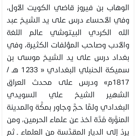
الوهاب بن فيروز قاضي الكويت الأول،
وفي الأحساء درس على يد الشيخ عبد
الله الكردي البيتوشي عالم اللغة
والأدب وصاحب المؤلفات الكثيرة، وفي
بغداد درس على يد الشيخ موسى بن
سميكة الحنبلي البغدادي « 1233 هـ /
1817م» ودرس على محدث العراق
الشهير الشيخ علي السويدي
البغدادي ولمَّا حجَّ وجاور بمكَّة والمدينة
المنوَّرة مُدَّة أخذ عن علماء الحرمين، ومن
يرِدُ إلى الديار المقدَّسة من العلماء ـ ثم